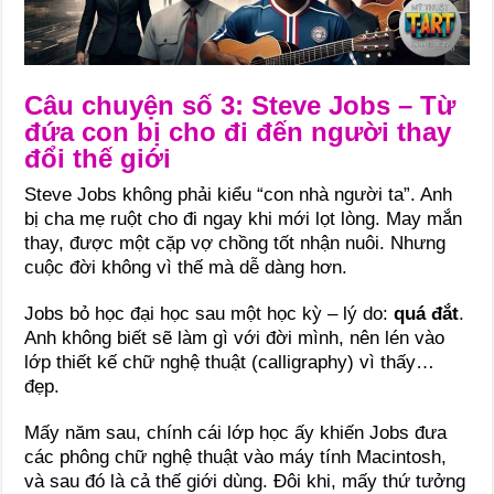
Câu chuyện số 3: Steve Jobs – Từ
đứa con bị cho đi đến người thay
đổi thế giới
Steve Jobs không phải kiểu “con nhà người ta”. Anh
bị cha mẹ ruột cho đi ngay khi mới lọt lòng. May mắn
thay, được một cặp vợ chồng tốt nhận nuôi. Nhưng
cuộc đời không vì thế mà dễ dàng hơn.
Jobs bỏ học đại học sau một học kỳ – lý do:
quá đắt
.
Anh không biết sẽ làm gì với đời mình, nên lén vào
lớp thiết kế chữ nghệ thuật (calligraphy) vì thấy…
đẹp.
Mấy năm sau, chính cái lớp học ấy khiến Jobs đưa
các phông chữ nghệ thuật vào máy tính Macintosh,
và sau đó là cả thế giới dùng. Đôi khi, mấy thứ tưởng