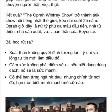
chuyện người thật, việc thật.
Kết quả? “The Oprah Winfrey Show” trở thành talk
show nổi tiếng nhất thế giới, kéo dài suốt 25 năm.
Oprah giờ đây là nữ tỷ phú da màu đầu tiên, nhà từ
thiện, nhà sản xuất, và… bạn thân của Beyoncé.
Bài học rút ra?
Xuất thân không quyết định tương lai – ý chí và
lòng tự tin mới làm điều đó.
Cảm xúc không phải điểm yếu – nếu biết dùng đúng
cách, nó sẽ là sức mạnh.
Có thể bạn từng ngã rất đau, nhưng chính từ nơi
đó, bạn mới biết mình mạnh mẽ cỡ nào.