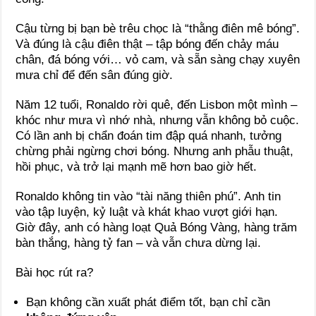
Cậu từng bị bạn bè trêu chọc là “thằng điên mê bóng”.
Và đúng là cậu điên thật – tập bóng đến chảy máu
chân, đá bóng với… vỏ cam, và sẵn sàng chạy xuyên
mưa chỉ để đến sân đúng giờ.
Năm 12 tuổi, Ronaldo rời quê, đến Lisbon một mình –
khóc như mưa vì nhớ nhà, nhưng vẫn không bỏ cuộc.
Có lần anh bị chẩn đoán tim đập quá nhanh, tưởng
chừng phải ngừng chơi bóng. Nhưng anh phẫu thuật,
hồi phục, và trở lại mạnh mẽ hơn bao giờ hết.
Ronaldo không tin vào “tài năng thiên phú”. Anh tin
vào tập luyện, kỷ luật và khát khao vượt giới hạn.
Giờ đây, anh có hàng loạt Quả Bóng Vàng, hàng trăm
bàn thắng, hàng tỷ fan – và vẫn chưa dừng lại.
Bài học rút ra?
Bạn không cần xuất phát điểm tốt, bạn chỉ cần