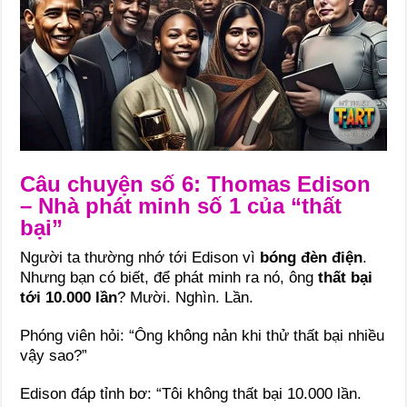
Câu chuyện số 6: Thomas Edison
– Nhà phát minh số 1 của “thất
bại”
Người ta thường nhớ tới Edison vì
bóng đèn điện
.
Nhưng bạn có biết, để phát minh ra nó, ông
thất bại
tới 10.000 lần
? Mười. Nghìn. Lần.
Phóng viên hỏi: “Ông không nản khi thử thất bại nhiều
vậy sao?”
Edison đáp tỉnh bơ: “Tôi không thất bại 10.000 lần.