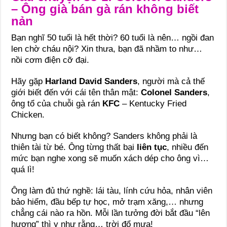
– Ông già bán gà rán không biết
nản
Bạn nghĩ 50 tuổi là hết thời? 60 tuổi là nên… ngồi đan
len chờ cháu nội? Xin thưa, bạn đã nhầm to như…
nồi cơm điện cỡ đại.
Hãy gặp
Harland David Sanders
, người mà cả thế
giới biết đến với cái tên thân mật:
Colonel Sanders
,
ông tổ của chuỗi gà rán
KFC
– Kentucky Fried
Chicken.
Nhưng bạn có biết không? Sanders không phải là
thiên tài từ bé. Ông từng thất bại
liên tục
, nhiều đến
mức bạn nghe xong sẽ muốn xách dép cho ông vì…
quá lì!
Ông làm đủ thứ nghề: lái tàu, lính cứu hỏa, nhân viên
bảo hiểm, đầu bếp tự học, mở trạm xăng,… nhưng
chẳng cái nào ra hồn. Mỗi lần tưởng đời bắt đầu “lên
hương” thì y như rằng… trời đổ mưa!