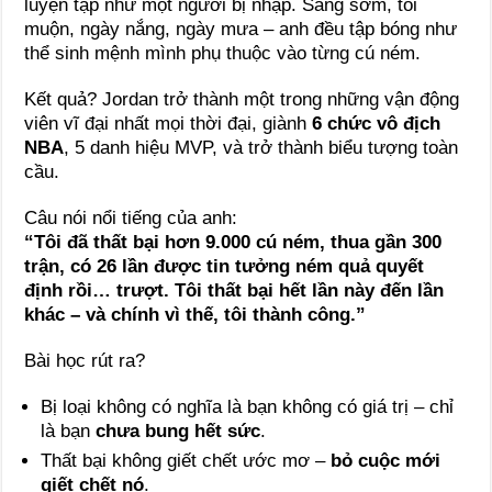
luyện tập như một người bị nhập. Sáng sớm, tối
muộn, ngày nắng, ngày mưa – anh đều tập bóng như
thể sinh mệnh mình phụ thuộc vào từng cú ném.
Kết quả? Jordan trở thành một trong những vận động
viên vĩ đại nhất mọi thời đại, giành
6 chức vô địch
NBA
, 5 danh hiệu MVP, và trở thành biểu tượng toàn
cầu.
Câu nói nổi tiếng của anh:
“Tôi đã thất bại hơn 9.000 cú ném, thua gần 300
trận, có 26 lần được tin tưởng ném quả quyết
định rồi… trượt. Tôi thất bại hết lần này đến lần
khác – và chính vì thế, tôi thành công.”
Bài học rút ra?
Bị loại không có nghĩa là bạn không có giá trị – chỉ
là bạn
chưa bung hết sức
.
Thất bại không giết chết ước mơ –
bỏ cuộc mới
giết chết nó
.