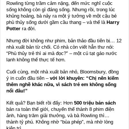
Rowling từng trầm cảm nặng, đến mức nghĩ cuộc
sống không còn gì đáng sống. Nhưng rồi, trong lúc
khủng hoảng, bà nảy ra một ý tưởng về một cậu bé
phù thủy sống dưới gầm cầu thang – và thế là
Harry
Potter
ra đời.
Nhưng đời không như phim, bản thảo đầu tiên bị… 12
nhà xuất bản từ chối. Có nhà còn viết hẳn thư nói:
“Phù thủy trẻ thì ai mà đọc?” – một cú tạt gáo nước
lạnh không thể thực tế hơn.
Cuối cùng, một nhà xuất bản nhỏ, Bloomsbury, đồng
ý in cuốn đầu tiên –
với lời khuyên: “Chị nên kiếm
thêm nghề khác nữa, vì sách trẻ em không sống
nổi đâu!”
Kết quả? Bạn biết rồi đấy: Hơn
500 triệu bản sách
bán ra toàn thế giới, chuyển thể thành 8 phim điện
ảnh, hàng trăm giải thưởng, và bà Rowling thì…
thành tỷ phú. Không nhờ “bùa phép”, mà nhờ lòng
kiên trì.