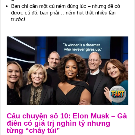
Bạn chỉ cần một cú ném đúng lúc – nhưng để có
được cú đó, bạn phải… ném hụt thật nhiều lần
trước!
Câu chuyện số 10: Elon Musk – Gã
điên có giá trị nghìn tỷ nhưng
từng “cháy túi”