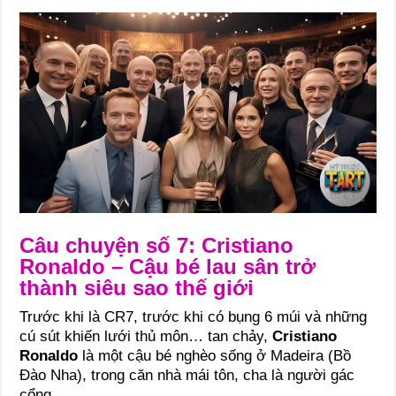
Câu chuyện số 7: Cristiano
Ronaldo – Cậu bé lau sân trở
thành siêu sao thế giới
Trước khi là CR7, trước khi có bụng 6 múi và những
cú sút khiến lưới thủ môn… tan chảy,
Cristiano
Ronaldo
là một cậu bé nghèo sống ở Madeira (Bồ
Đào Nha), trong căn nhà mái tôn, cha là người gác
cổng.