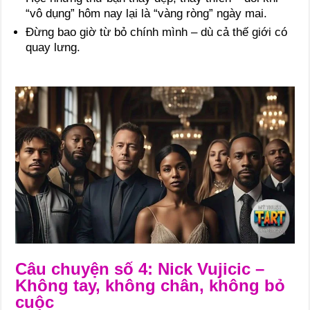
“vô dụng” hôm nay lại là “vàng ròng” ngày mai.
Đừng bao giờ từ bỏ chính mình – dù cả thế giới có
quay lưng.
Câu chuyện số 4: Nick Vujicic –
Không tay, không chân, không bỏ
cuộc