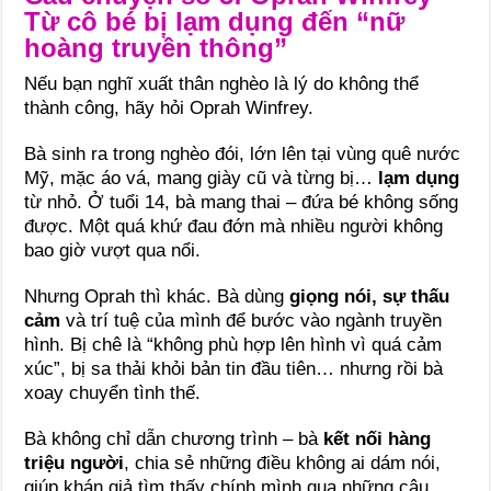
Từ cô bé bị lạm dụng đến “nữ
hoàng truyền thông”
Nếu bạn nghĩ xuất thân nghèo là lý do không thể
thành công, hãy hỏi Oprah Winfrey.
Bà sinh ra trong nghèo đói, lớn lên tại vùng quê nước
Mỹ, mặc áo vá, mang giày cũ và từng bị…
lạm dụng
từ nhỏ. Ở tuổi 14, bà mang thai – đứa bé không sống
được. Một quá khứ đau đớn mà nhiều người không
bao giờ vượt qua nổi.
Nhưng Oprah thì khác. Bà dùng
giọng nói, sự thấu
cảm
và trí tuệ của mình để bước vào ngành truyền
hình. Bị chê là “không phù hợp lên hình vì quá cảm
xúc”, bị sa thải khỏi bản tin đầu tiên… nhưng rồi bà
xoay chuyển tình thế.
Bà không chỉ dẫn chương trình – bà
kết nối hàng
triệu người
, chia sẻ những điều không ai dám nói,
giúp khán giả tìm thấy chính mình qua những câu