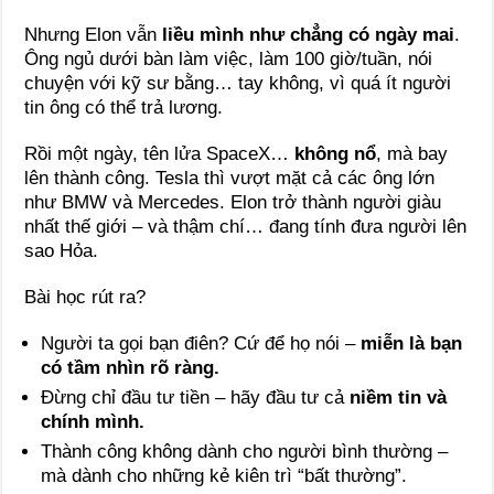
Nhưng Elon vẫn
liều mình như chẳng có ngày mai
.
Ông ngủ dưới bàn làm việc, làm 100 giờ/tuần, nói
chuyện với kỹ sư bằng… tay không, vì quá ít người
tin ông có thể trả lương.
Rồi một ngày, tên lửa SpaceX…
không nổ
, mà bay
lên thành công. Tesla thì vượt mặt cả các ông lớn
như BMW và Mercedes. Elon trở thành người giàu
nhất thế giới – và thậm chí… đang tính đưa người lên
sao Hỏa.
Bài học rút ra?
Người ta gọi bạn điên? Cứ để họ nói –
miễn là bạn
có tầm nhìn rõ ràng.
Đừng chỉ đầu tư tiền – hãy đầu tư cả
niềm tin và
chính mình.
Thành công không dành cho người bình thường –
mà dành cho những kẻ kiên trì “bất thường”.