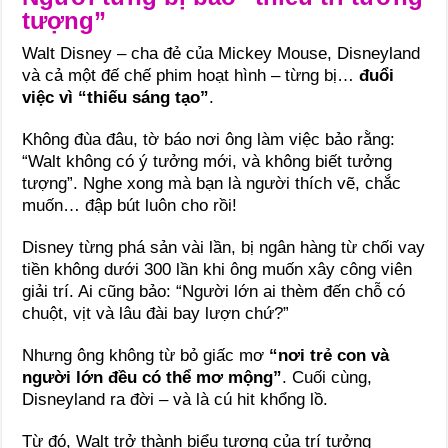
tượng”
Walt Disney – cha đẻ của Mickey Mouse, Disneyland
và cả một đế chế phim hoạt hình – từng bị…
đuổi
việc vì “thiếu sáng tạo”
.
Không đùa đâu, tờ báo nơi ông làm việc bảo rằng:
“Walt không có ý tưởng mới, và không biết tưởng
tượng”. Nghe xong mà bạn là người thích vẽ, chắc
muốn… đập bút luôn cho rồi!
Disney từng phá sản vài lần, bị ngân hàng từ chối vay
tiền không dưới 300 lần khi ông muốn xây công viên
giải trí. Ai cũng bảo: “Người lớn ai thèm đến chỗ có
chuột, vịt và lâu đài bay lượn chứ?”
Nhưng ông không từ bỏ giấc mơ
“nơi trẻ con và
người lớn đều có thể mơ mộng”
. Cuối cùng,
Disneyland ra đời – và là cú hit khổng lồ.
Từ đó, Walt trở thành biểu tượng của trí tưởng