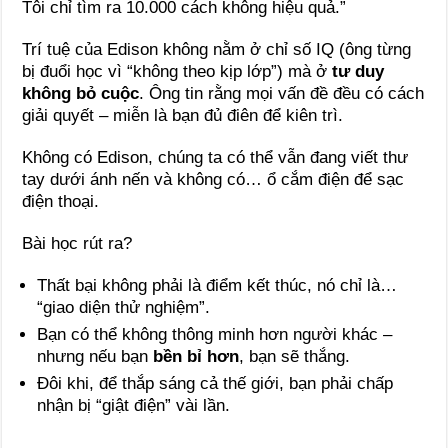
Tôi chỉ tìm ra 10.000 cách không hiệu quả.”
Trí tuệ của Edison không nằm ở chỉ số IQ (ông từng
bị đuổi học vì “không theo kịp lớp”) mà ở
tư duy
không bỏ cuộc
. Ông tin rằng mọi vấn đề đều có cách
giải quyết – miễn là bạn đủ điên để kiên trì.
Không có Edison, chúng ta có thể vẫn đang viết thư
tay dưới ánh nến và không có… ổ cắm điện để sạc
điện thoại.
Bài học rút ra?
Thất bại không phải là điểm kết thúc, nó chỉ là…
“giao diện thử nghiệm”.
Bạn có thể không thông minh hơn người khác –
nhưng nếu bạn
bền bỉ hơn
, bạn sẽ thắng.
Đôi khi, để thắp sáng cả thế giới, bạn phải chấp
nhận bị “giật điện” vài lần.