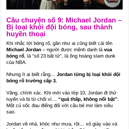
Câu chuyện số 9: Michael Jordan –
Bị loại khỏi đội bóng, sau thành
huyền thoại
Khi nhắc tới bóng rổ, gần như ai cũng biết cái tên
Michael Jordan
– người được mệnh danh là
vua
bóng rổ
, là “số 23 bất tử”, là ông hoàng slam dunk
của NBA.
Nhưng ít ai biết rằng…
Jordan từng bị loại khỏi đội
bóng rổ trường cấp 3.
Vâng, chính xác. Khi mới vào lớp 10, Jordan đi thử
tuyển và bị từ chối vì…
“quá thấp, không nổi bật”
.
Một cú sốc đau điếng đối với cậu bé mơ làm siêu
sao.
Jordan về nhà, khóc như mưa, rồi… xỏ giày vào và