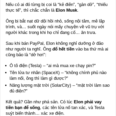
Nếu có ai đó từng bị coi là “kẻ điên”, “gàn dở”, “thiếu
thực tế”, thì chắc chắn là
Elon Musk
.
Ông bị bắt nạt dữ dội hồi nhỏ, sống nội tâm, mê lập
trình, và… suốt ngày nói mấy chuyện về vũ trụ với
người khác trong khi họ chỉ đang cố… ăn trưa.
Sau khi bán PayPal, Elon không nghỉ dưỡng ở đảo
như người ta nghĩ. Ông
đổ hết tiền
vào ba thứ mà ai
cũng bảo là “dở hơi”:
Ô tô điện (Tesla) – “ai mà mua xe chạy pin?”
Tên lửa tư nhân (SpaceX) – “không chính phủ nào
làm nổi, ông thì làm gì được?”
Năng lượng mặt trời (SolarCity) – “mặt trời làm sao
đủ điện?”
Kết quả? Gần như phá sản. Có lúc
Elon phải vay
tiền bạn để sống
, các tên lửa nổ tan xác, và Tesla
suýt biến thành… xác xe điện.