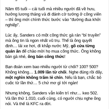
Năm 65 tuổi – cái tuổi mà nhiều người đã về hưu,
hưởng lương tháng và đi đánh cờ tướng ở công viên
– thì ông mới chính thức bước vào “đường đua khởi
nghiệp”.
Lúc ấy, Sanders có một công thức gà rán “bí truyền”
mà ông tin là ngon nhất vũ trụ. Thế là ông quyết
định… lái xe hơi, đi khắp nước Mỹ,
gõ cửa từng
quán ăn
để chào mời họ mua công thức. Ông không
bán gà nhé,
ông bán công thức
!
Bạn đoán xem bao nhiêu người từ chối? 100? 500?
Không không…
1.009 lần từ chối
. Nghe đúng rồi đấy,
một nghìn không trăm lẻ chín
. Nếu là bạn, chắc bỏ
cuộc từ lần thứ… 5 chứ mơ gì tới ngàn!
Nhưng không, Sanders vẫn kiên trì như… keo 502.
Và lần thứ 1.010, cuối cùng, có người chịu nghe ông
nói. Và thế là KFC ra đời.