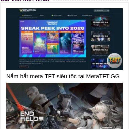
Nắm bắt meta TFT siêu tốc tại MetaTFT.GG