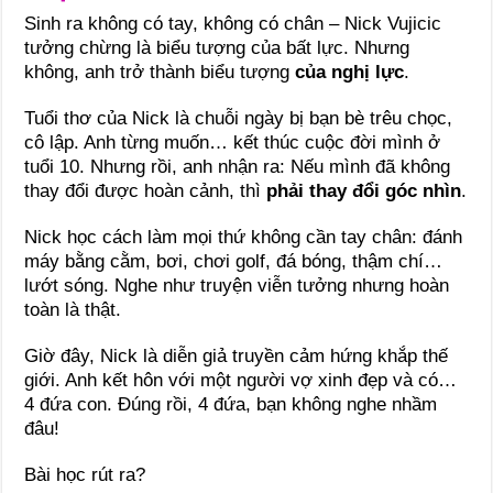
Sinh ra không có tay, không có chân – Nick Vujicic
tưởng chừng là biểu tượng của bất lực. Nhưng
không, anh trở thành biểu tượng
của nghị lực
.
Tuổi thơ của Nick là chuỗi ngày bị bạn bè trêu chọc,
cô lập. Anh từng muốn… kết thúc cuộc đời mình ở
tuổi 10. Nhưng rồi, anh nhận ra: Nếu mình đã không
thay đổi được hoàn cảnh, thì
phải thay đổi góc nhìn
.
Nick học cách làm mọi thứ không cần tay chân: đánh
máy bằng cằm, bơi, chơi golf, đá bóng, thậm chí…
lướt sóng. Nghe như truyện viễn tưởng nhưng hoàn
toàn là thật.
Giờ đây, Nick là diễn giả truyền cảm hứng khắp thế
giới. Anh kết hôn với một người vợ xinh đẹp và có…
4 đứa con. Đúng rồi, 4 đứa, bạn không nghe nhầm
đâu!
Bài học rút ra?