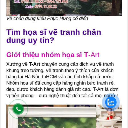
Vẽ chân dung kiểu Phục Hưng cổ điển
Tìm họa sĩ vẽ tranh chân
dung uy tín?
Giới thiệu nhóm họa sĩ T
-Art
Xưởng vẽ
T-Art
chuyên cung cấp dịch vụ vẽ tranh
khung treo tường, vẽ tranh theo ý thích của khách
hàng tại Hà Nội, tpHCM và các tỉnh khắp cả nước.
Nhóm họa sĩ đã cung cấp hàng nghìn bức tranh rẻ,
đẹp, được khách hàng đánh giá rất cao. T-Art là đơn
vị tiên phong – đưa nghệ thuật đến tất cả mọi người!