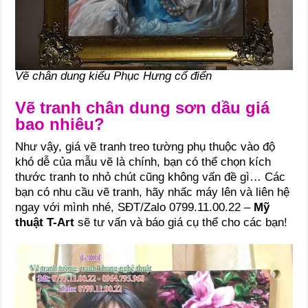
Vẽ chân dung kiểu Phục Hưng cổ điển
Vẽ tranh chân dung sơn dầu giá
bao nhiêu?
Như vậy, giá vẽ tranh treo tường phụ thuộc vào độ
khó dễ của mẫu vẽ là chính, bạn có thể chọn kích
thước tranh to nhỏ chút cũng không vấn đề gì… Các
bạn có nhu cầu vẽ tranh, hãy nhấc máy lên và liên hệ
ngay với mình nhé, SĐT/Zalo 0799.11.00.22 –
Mỹ
thuật T-Art
sẽ tư vấn và báo giá cụ thể cho các bạn!