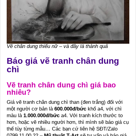
Vẽ chân dung thiếu nữ – và đây là thành quả
Báo giá vẽ tranh chân dung
chì
Vẽ tranh chân dung chì giá bao
nhiêu?
Giá vẽ tranh chân dung chì than (đen trắng) đối với
một người cơ bản là
600.000đ/bức
khổ a4, với chì
màu là
1.000.000đ/bức
a4. Với tranh kích thước to
hơn, hoặc vẽ nhiều người hơn, thì mình sẽ báo giá cụ
thể tùy từng mẫu… Các bạn cứ liên hệ SĐT/Zalo
0799.11.00.22 –
Mỹ thuật T-Art
sẽ tư vấn và báo giá