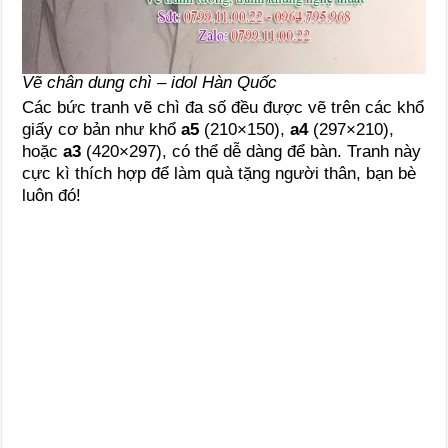
Vẽ chân dung chì – idol Hàn Quốc
Các bức tranh vẽ chì đa số đều được vẽ trên các khổ
giấy cơ bản như khổ
a5
(210×150),
a4
(297×210),
hoặc
a3
(420×297), có thể dễ dàng để bàn. Tranh này
cực kì thích hợp để làm quà tặng người thân, bạn bè
luôn đó!