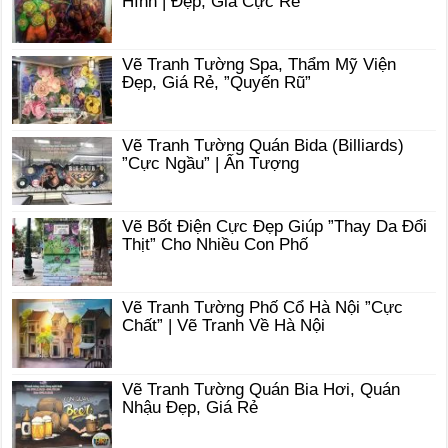
Hình | Đẹp, Giá Cực Rẻ
Vẽ Tranh Tường Spa, Thẩm Mỹ Viện
Đẹp, Giá Rẻ, ”Quyến Rũ”
Vẽ Tranh Tường Quán Bida (Billiards)
”Cực Ngầu” | Ấn Tượng
Vẽ Bốt Điện Cực Đẹp Giúp ”Thay Da Đổi
Thịt” Cho Nhiều Con Phố
Vẽ Tranh Tường Phố Cổ Hà Nội ”Cực
Chất” | Vẽ Tranh Về Hà Nội
Vẽ Tranh Tường Quán Bia Hơi, Quán
Nhậu Đẹp, Giá Rẻ