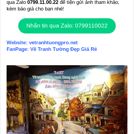
qua Zalo
0799.11.00.22
để tiện gửi ảnh tham khảo,
kèm báo giá cho bạn nhé!
Nhắn tin qua Zalo: 0799110022
Website:
vetranhtuongpro.net
FanPage:
Vẽ Tranh Tường Đẹp Giá Rẻ