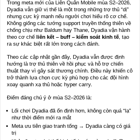
Trong meta mới của Liên Quân Mobile mùa S2–2026,
Dyadia vẫn giữ vị thế là một trong những trợ thủ “dị”
nhưng cực kỳ mạnh nếu người chơi hiểu rõ cơ chế.
Không giống các tướng support truyền thống thiên về
chống chịu như Baldum hay Thane, Dyadia vận hành
theo cơ chế
liên kết – buff – kiểm soát kinh tế
, tạo
ra sự khác biệt rất lớn trong cách đánh.
Theo các cập nhật gần đây, Dyadia vẫn được định
hướng là trợ thủ thiên về hồi phục và hỗ trợ chiến
thuật thay vì gây sát thương chính. Điều này khiến cô
trở thành lựa chọn cực kỳ phù hợp cho các đội hình
xoay quanh xạ thủ hoặc hyper carry.
Điểm đáng chú ý ở mùa S2–2026 là:
Lối chơi Dyadia đã ổn định hơn, không còn quá “lạ”
như thời điểm mới ra mắt
Meta ưu tiên giao tranh tổng → Dyadia càng có giá
trị