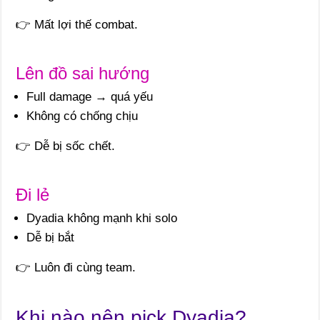
👉 Mất lợi thế combat.
Lên đồ sai hướng
Full damage → quá yếu
Không có chống chịu
👉 Dễ bị sốc chết.
Đi lẻ
Dyadia không mạnh khi solo
Dễ bị bắt
👉 Luôn đi cùng team.
Khi nào nên pick Dyadia?