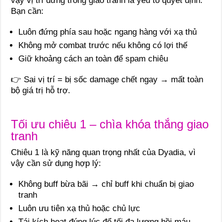
vậy vị trí đứng trong giao tranh là yếu tố quyết định.
Bạn cần:
Luôn đứng phía sau hoặc ngang hàng với xạ thủ
Không mở combat trước nếu không có lợi thế
Giữ khoảng cách an toàn để spam chiêu
👉 Sai vị trí = bị sốc damage chết ngay → mất toàn
bộ giá trị hỗ trợ.
Tối ưu chiêu 1 – chìa khóa thắng giao
tranh
Chiêu 1 là kỹ năng quan trọng nhất của Dyadia, vì
vậy cần sử dụng hợp lý:
Không buff bừa bãi → chỉ buff khi chuẩn bị giao
tranh
Luôn ưu tiên xạ thủ hoặc chủ lực
Tái kích hoạt đúng lúc để tối đa lượng hồi máu