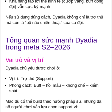
Khả năng tạo lợi thế kinh tế (cướp vàng, buff đồng
đội) vẫn cực kỳ mạnh
Nếu sử dụng đúng cách, Dyadia không chỉ là trợ thủ
mà còn là “bộ não chiến thuật” của cả đội.
Tổng quan sức mạnh Dyadia
trong meta S2–2026
Vai trò và vị trí
Dyadia chủ yếu được chơi ở:
Vị trí: Trợ thủ (Support)
Phong cách: Buff – hồi máu – khống chế – kiểm
soát
Mặc dù có thể build theo hướng pháp sư, nhưng đa
số người chơi vẫn lựa chọn support vì: