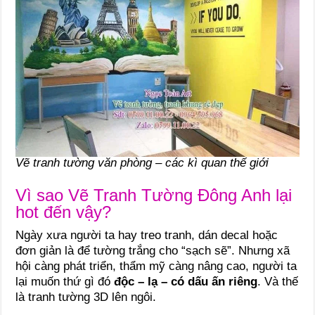
Vẽ tranh tường văn phòng – các kì quan thế giới
Vì sao Vẽ Tranh Tường Đông Anh lại
hot đến vậy?
Ngày xưa người ta hay treo tranh, dán decal hoặc
đơn giản là để tường trắng cho “sạch sẽ”. Nhưng xã
hội càng phát triển, thẩm mỹ càng nâng cao, người ta
lại muốn thứ gì đó
độc – lạ – có dấu ấn riêng
. Và thế
là tranh tường 3D lên ngôi.