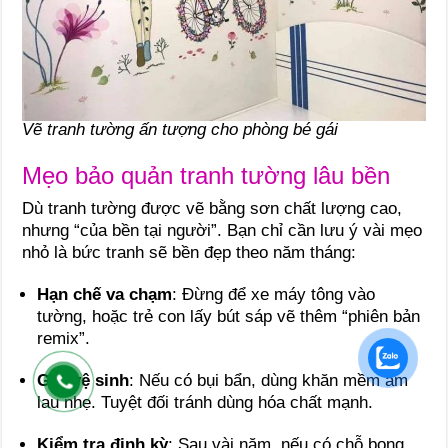
Vẽ tranh tường ấn tượng cho phòng bé gái
Mẹo bảo quản tranh tường lâu bền
Dù tranh tường được vẽ bằng sơn chất lượng cao,
nhưng “của bền tại người”. Bạn chỉ cần lưu ý vài mẹo
nhỏ là bức tranh sẽ bền đẹp theo năm tháng:
Hạn chế va chạm
: Đừng để xe máy tông vào
tường, hoặc trẻ con lấy bút sáp vẽ thêm “phiên bản
remix”.
Giữ vệ sinh
: Nếu có bụi bẩn, dùng khăn mềm ẩm
lau nhẹ. Tuyệt đối tránh dùng hóa chất mạnh.
Kiểm tra định kỳ
: Sau vài năm, nếu có chỗ bong