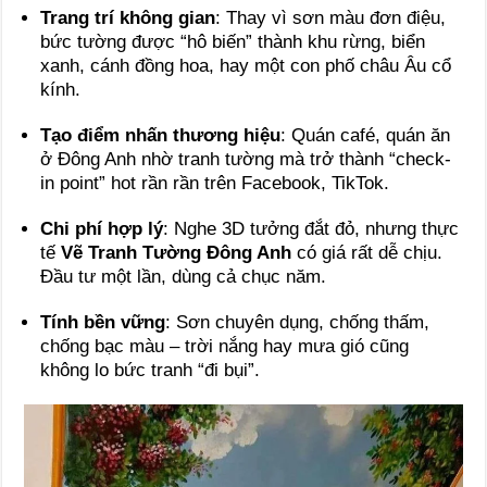
Trang trí không gian
: Thay vì sơn màu đơn điệu,
bức tường được “hô biến” thành khu rừng, biển
xanh, cánh đồng hoa, hay một con phố châu Âu cổ
kính.
Tạo điểm nhấn thương hiệu
: Quán café, quán ăn
ở Đông Anh nhờ tranh tường mà trở thành “check-
in point” hot rần rần trên Facebook, TikTok.
Chi phí hợp lý
: Nghe 3D tưởng đắt đỏ, nhưng thực
tế
Vẽ Tranh Tường Đông Anh
có giá rất dễ chịu.
Đầu tư một lần, dùng cả chục năm.
Tính bền vững
: Sơn chuyên dụng, chống thấm,
chống bạc màu – trời nắng hay mưa gió cũng
không lo bức tranh “đi bụi”.