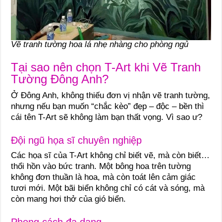
Vẽ tranh tường hoa lá nhẹ nhàng cho phòng ngủ
Tại sao nên chọn T-Art khi Vẽ Tranh
Tường Đông Anh?
Ở Đông Anh, không thiếu đơn vị nhận vẽ tranh tường,
nhưng nếu bạn muốn “chắc kèo” đẹp – độc – bền thì
cái tên T-Art sẽ không làm bạn thất vọng. Vì sao ư?
Đội ngũ họa sĩ chuyên nghiệp
Các họa sĩ của T-Art không chỉ biết vẽ, mà còn biết…
thổi hồn vào bức tranh. Một bông hoa trên tường
không đơn thuần là hoa, mà còn toát lên cảm giác
tươi mới. Một bãi biển không chỉ có cát và sóng, mà
còn mang hơi thở của gió biển.
Phong cách đa dạng