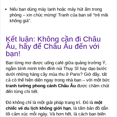
Nếu bạn dùng máy lạnh hoặc máy hút ẩm trong
phòng – xin chúc mừng! Tranh của bạn sẽ “trẻ mãi
không già”.
Kết luận: Không cần đi Châu
Âu, hãy để Châu Âu đến với
bạn!
Bạn từng mơ được uống café giữa quảng trường Ý,
ngắm bình minh trên đỉnh núi Thụy Sĩ hay dạo bước
dưới những hàng cây mùa thu ở Paris? Giờ đây, tất
cả có thể hiện diện ngay trong nhà bạn – với một bức
tranh tường phong cảnh Châu Âu
được chăm chút
đến từng chi tiết.
Đó không chỉ là một giải pháp trang trí. Đó là
một
chiếc vé du lịch không giới hạn
, là tấm bản đồ dẫn
lối cảm xúc mỗi ngày. Và hơn hết, là cách bạn biến