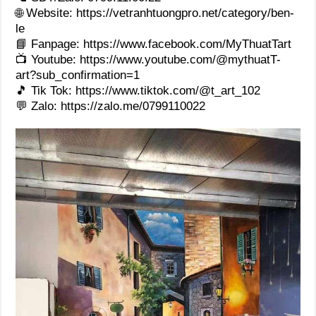
🌐 Website:
https://vetranhtuongpro.net/category/ben-
le
📘 Fanpage:
https://www.facebook.com/MyThuatTart
📺 Youtube:
https://www.youtube.com/@mythuatT-
art?sub_confirmation=1
🎵 Tik Tok:
https://www.tiktok.com/@t_art_102
💬 Zalo:
https://zalo.me/0799110022