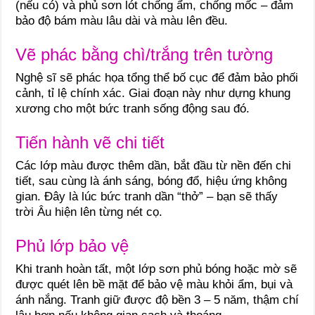
(nếu có) và phủ sơn lót chống ẩm, chống mốc – đảm
bảo độ bám màu lâu dài và màu lên đều.
Vẽ phác bằng chì/trắng trên tường
Nghệ sĩ sẽ phác họa tổng thể bố cục để đảm bảo phối
cảnh, tỉ lệ chính xác. Giai đoạn này như dựng khung
xương cho một bức tranh sống động sau đó.
Tiến hành vẽ chi tiết
Các lớp màu được thêm dần, bắt đầu từ nền đến chi
tiết, sau cùng là ánh sáng, bóng đổ, hiệu ứng không
gian. Đây là lúc bức tranh dần “thở” – bạn sẽ thấy
trời Âu hiện lên từng nét cọ.
Phủ lớp bảo vệ
Khi tranh hoàn tất, một lớp sơn phủ bóng hoặc mờ sẽ
được quét lên bề mặt để bảo vệ màu khỏi ẩm, bụi và
ánh nắng. Tranh giữ được độ bền 3 – 5 năm, thậm chí