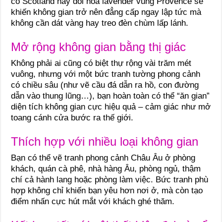
cổ Scotland hay đồi hoa lavender vùng Provence sẽ
khiến không gian trở nên đẳng cấp ngay lập tức mà
không cần dát vàng hay treo đèn chùm lấp lánh.
Mở rộng không gian bằng thị giác
Không phải ai cũng có biệt thự rộng vài trăm mét
vuông, nhưng với một bức tranh tường phong cảnh
có chiều sâu (như vẽ cầu đá dẫn ra hồ, con đường
dẫn vào thung lũng…), bạn hoàn toàn có thể “ăn gian”
diện tích không gian cực hiệu quả – cảm giác như mở
toang cánh cửa bước ra thế giới.
Thích hợp với nhiều loại không gian
Bạn có thể vẽ tranh phong cảnh Châu Âu ở phòng
khách, quán cà phê, nhà hàng Âu, phòng ngủ, thậm
chí cả hành lang hoặc phòng làm việc. Bức tranh phù
hợp không chỉ khiến bạn yêu hơn nơi ở, mà còn tạo
điểm nhấn cực hút mắt với khách ghé thăm.