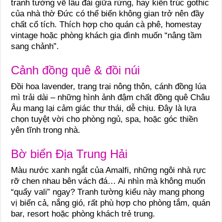
tranh tường vẽ lâu đài giữa rừng, hay kiến trúc gothic
của nhà thờ Đức có thể biến không gian trở nên đầy
chất cổ tích. Thích hợp cho quán cà phê, homestay
vintage hoặc phòng khách gia đình muốn “nâng tầm
sang chảnh”.
Cảnh đồng quê & đồi núi
Đồi hoa lavender, trang trại nông thôn, cánh đồng lúa
mì trải dài – những hình ảnh đậm chất đồng quê Châu
Âu mang lại cảm giác thư thái, dễ chịu. Đây là lựa
chọn tuyệt vời cho phòng ngủ, spa, hoặc góc thiền
yên tĩnh trong nhà.
Bờ biển Địa Trung Hải
Màu nước xanh ngắt của Amalfi, những ngôi nhà rực
rỡ chen nhau bên vách đá… Ai nhìn mà không muốn
“quẩy vali” ngay? Tranh tường kiểu này mang phong
vị biển cả, nắng gió, rất phù hợp cho phòng tắm, quán
bar, resort hoặc phòng khách trẻ trung.