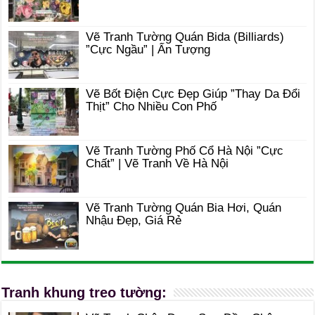
Vẽ Tranh Tường Quán Bida (Billiards)
”Cực Ngầu” | Ấn Tượng
Vẽ Bốt Điện Cực Đẹp Giúp ”Thay Da Đổi
Thịt” Cho Nhiều Con Phố
Vẽ Tranh Tường Phố Cổ Hà Nội ”Cực
Chất” | Vẽ Tranh Về Hà Nội
Vẽ Tranh Tường Quán Bia Hơi, Quán
Nhậu Đẹp, Giá Rẻ
Tranh khung treo tường: