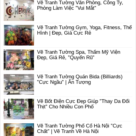
Vẽ Tranh Tường Văn Phòng, Công Ty,
Phòng Làm Việc ”Vui Mắt”
Vẽ Tranh Tường Gym, Yoga, Fitness, Thể
Hình | Đẹp, Giá Cực Rẻ
Vẽ Tranh Tường Spa, Thẩm Mỹ Viện
Đẹp, Giá Rẻ, ”Quyến Rũ”
Vẽ Tranh Tường Quán Bida (Billiards)
”Cực Ngầu” | Ấn Tượng
Vẽ Bốt Điện Cực Đẹp Giúp ”Thay Da Đổi
Thịt” Cho Nhiều Con Phố
Vẽ Tranh Tường Phố Cổ Hà Nội ”Cực
Chất” | Vẽ Tranh Về Hà Nội