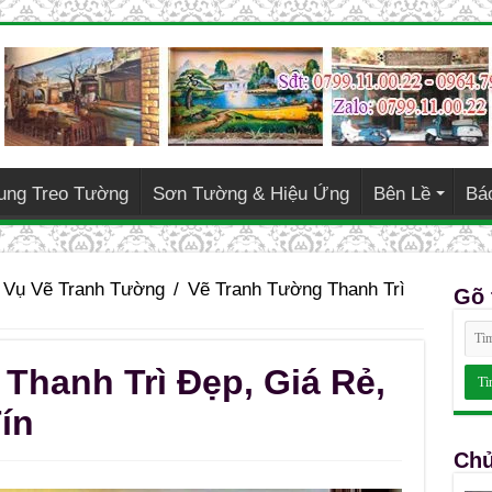
ung Treo Tường
Sơn Tường & Hiệu Ứng
Bên Lề
Bá
 Vụ Vẽ Tranh Tường
/
Vẽ Tranh Tường Thanh Trì
Gõ 
Thanh Trì Đẹp, Giá Rẻ,
ín
Chủ