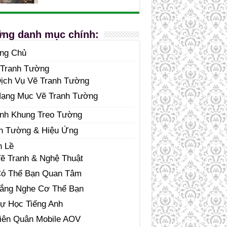
ng danh mục chính:
ang Chủ
 Tranh Tường
ịch Vụ Vẽ Tranh Tường
ạng Mục Vẽ Tranh Tường
nh Khung Treo Tường
n Tường & Hiệu Ứng
n Lề
ẽ Tranh & Nghệ Thuật
ó Thể Bạn Quan Tâm
ắng Nghe Cơ Thể Bạn
ự Học Tiếng Anh
iên Quân Mobile AOV