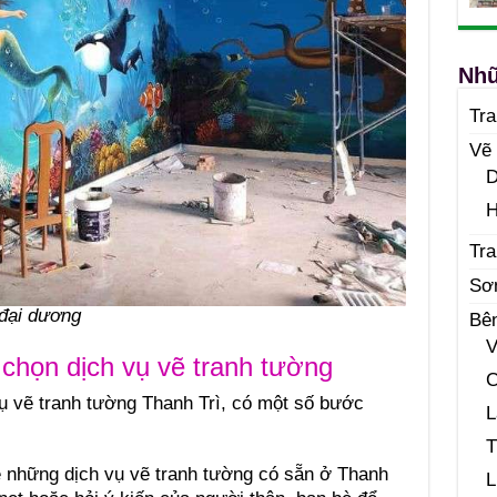
Nhữ
Tr
Vẽ
D
H
Tra
Sơ
 đại dương
Bê
V
 chọn dịch vụ vẽ tranh tường
C
vụ vẽ tranh tường Thanh Trì, có một số bước
L
T
về những dịch vụ vẽ tranh tường có sẵn ở Thanh
L