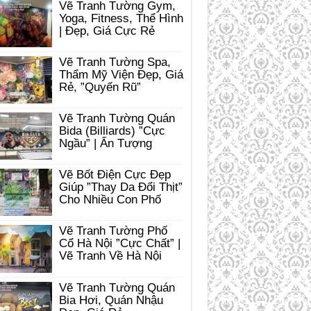
Vẽ Tranh Tường Gym,
Yoga, Fitness, Thể Hình
| Đẹp, Giá Cực Rẻ
Vẽ Tranh Tường Spa,
Thẩm Mỹ Viện Đẹp, Giá
Rẻ, ”Quyến Rũ”
Vẽ Tranh Tường Quán
Bida (Billiards) ”Cực
Ngầu” | Ấn Tượng
Vẽ Bốt Điện Cực Đẹp
Giúp ”Thay Da Đổi Thịt”
Cho Nhiều Con Phố
Vẽ Tranh Tường Phố
Cổ Hà Nội ”Cực Chất” |
Vẽ Tranh Về Hà Nội
Vẽ Tranh Tường Quán
Bia Hơi, Quán Nhậu