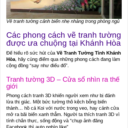
Vẽ tranh tường cảnh biển nhẹ nhàng trong phòng ngủ
Các phong cách vẽ tranh tường
được ưa chuộng tại Khánh Hòa
Để hiểu rõ sức hút của
Vẽ Tranh Tường Tỉnh Khánh
Hòa
, hãy cùng điểm qua những phong cách đang làm
cộng đồng “say như điếu đổ”.
Tranh tường 3D – Cửa sổ nhìn ra thế
giới
Phong cách tranh 3D khiến người xem như bị đánh
lừa thị giác. Một bức tường thô kệch bỗng biến
thành… hồ cá Koi với nước trong veo, hay cánh cửa
mở ra bãi biển xanh thẳm. Người ta thích tranh 3D vì
tính chân thực, sống động và “chụp ảnh đăng
Facebook thì auto nghìn like”.