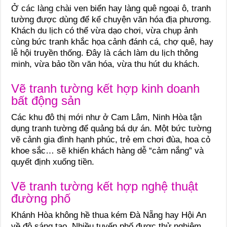
Ở các làng chài ven biển hay làng quê ngoại ô, tranh
tường được dùng để kể chuyện văn hóa địa phương.
Khách du lịch có thể vừa dạo chơi, vừa chụp ảnh
cùng bức tranh khắc họa cảnh đánh cá, chợ quê, hay
lễ hội truyền thống. Đây là cách làm du lịch thông
minh, vừa bảo tồn văn hóa, vừa thu hút du khách.
Vẽ tranh tường kết hợp kinh doanh
bất động sản
Các khu đô thị mới như ở Cam Lâm, Ninh Hòa tận
dụng tranh tường để quảng bá dự án. Một bức tường
vẽ cảnh gia đình hạnh phúc, trẻ em chơi đùa, hoa cỏ
khoe sắc… sẽ khiến khách hàng dễ “cảm nắng” và
quyết định xuống tiền.
Vẽ tranh tường kết hợp nghệ thuật
đường phố
Khánh Hòa không hề thua kém Đà Nẵng hay Hội An
về độ sáng tạo. Nhiều tuyến phố được thử nghiệm