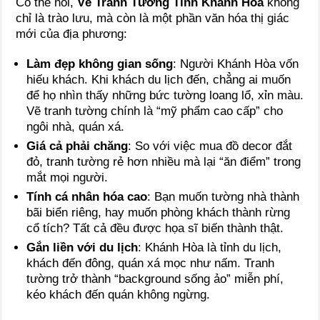
Có thể nói,
Vẽ Tranh Tường Tỉnh Khánh Hòa
không
chỉ là trào lưu, mà còn là một phần văn hóa thị giác
mới của địa phương:
Làm đẹp không gian sống
: Người Khánh Hòa vốn
hiếu khách. Khi khách du lịch đến, chẳng ai muốn
để họ nhìn thấy những bức tường loang lổ, xỉn màu.
Vẽ tranh tường chính là “mỹ phẩm cao cấp” cho
ngôi nhà, quán xá.
Giá cả phải chăng
: So với việc mua đồ decor đắt
đỏ, tranh tường rẻ hơn nhiều mà lại “ăn điểm” trong
mắt mọi người.
Tính cá nhân hóa cao
: Bạn muốn tường nhà thành
bãi biển riêng, hay muốn phòng khách thành rừng
cổ tích? Tất cả đều được họa sĩ biến thành thật.
Gắn liền với du lịch
: Khánh Hòa là tỉnh du lịch,
khách đến đông, quán xá mọc như nấm. Tranh
tường trở thành “background sống ảo” miễn phí,
kéo khách đến quán không ngừng.