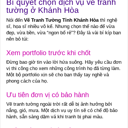
Bí quyết chọn dịch vụ vẽ tranh
tường ở Khánh Hòa
Nói đến
Vẽ Tranh Tường Tỉnh Khánh Hòa
thì nghệ
sĩ, họa sĩ nhiều vô kể. Nhưng chọn thế nào để vừa
đẹp, vừa bền, vừa “ngon bổ rẻ”? Đây là vài bí kíp bạn
nên bỏ túi:
Xem portfolio trước khi chốt
Đừng bao giờ tin vào lời hứa suông. Hãy yêu cầu đơn
vị thi công cho xem những công trình họ đã từng làm.
Một bộ portfolio xịn sẽ cho bạn thấy tay nghề và
phong cách của họ.
Ưu tiên đơn vị có bảo hành
Vẽ tranh tường ngoài trời rất dễ bị ảnh hưởng bởi
nắng, gió, mưa. Một dịch vụ uy tín sẽ có chế độ bảo
hành, sẵn sàng dặm vá khi tranh bị phai màu.