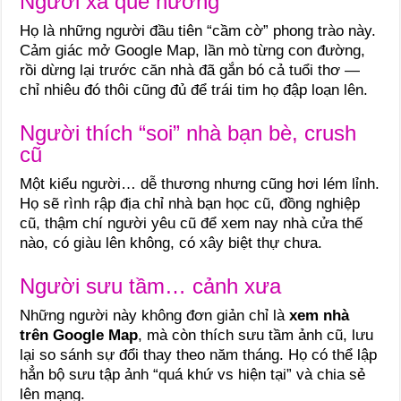
Người xa quê hương
Họ là những người đầu tiên “cầm cờ” phong trào này.
Cảm giác mở Google Map, lần mò từng con đường,
rồi dừng lại trước căn nhà đã gắn bó cả tuổi thơ —
chỉ nhiêu đó thôi cũng đủ để trái tim họ đập loạn lên.
Người thích “soi” nhà bạn bè, crush
cũ
Một kiểu người… dễ thương nhưng cũng hơi lém lỉnh.
Họ sẽ rình rập địa chỉ nhà bạn học cũ, đồng nghiệp
cũ, thậm chí người yêu cũ để xem nay nhà cửa thế
nào, có giàu lên không, có xây biệt thự chưa.
Người sưu tầm… cảnh xưa
Những người này không đơn giản chỉ là
xem nhà
trên Google Map
, mà còn thích sưu tầm ảnh cũ, lưu
lại so sánh sự đổi thay theo năm tháng. Họ có thể lập
hẳn bộ sưu tập ảnh “quá khứ vs hiện tại” và chia sẻ
lên mạng.