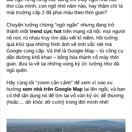
thơ của mình, con ngõ nhỏ năm nào, hay thậm chí là
mái trường cấp 2 đã phai màu theo thời gian?
Chuyện tưởng chừng “ngớ ngẩn” nhưng đang trở
thành một
trend cực hot
trên mạng xã hội: mọi người
nô nức rủ nhau truy tìm dấu vết kỉ niệm, hồi tưởng
quá khứ qua những hình ảnh vệ tinh sắc nét mà
Google cung cấp. Và thế là Google Map – từ công cụ
dẫn đường khô khan – bỗng hóa thành cỗ máy thời
gian, đưa ta về lại những vùng ký ức tưởng như đã
ngủ quên.
Hãy cùng tôi “zoom cận cảnh” để xem vì sao xu
hướng
xem nhà trên Google Map
lại lên ngôi, và bạn
có thể tận dụng nó để tìm lại vô vàn ký ức dễ thương
(hoặc… dở khóc dở cười) trong đời mình nhé!