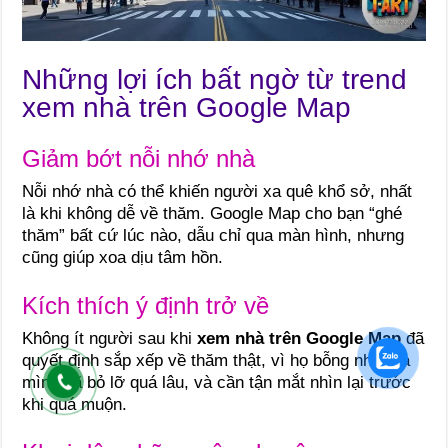
Những lợi ích bất ngờ từ trend
xem nhà trên Google Map
Giảm bớt nỗi nhớ nhà
Nỗi nhớ nhà có thể khiến người xa quê khổ sở, nhất
là khi không dễ về thăm. Google Map cho bạn “ghé
thăm” bất cứ lúc nào, dẫu chỉ qua màn hình, nhưng
cũng giúp xoa dịu tâm hồn.
Kích thích ý định trở về
Không ít người sau khi
xem nhà trên Google Map
đã
quyết định sắp xếp về thăm thật, vì họ bỗng nhận ra
mình đã bỏ lỡ quá lâu, và cần tận mắt nhìn lại trước
khi quá muộn.