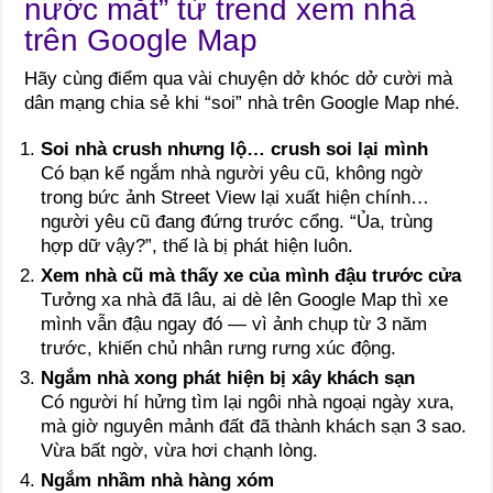
nước mắt” từ trend xem nhà
trên Google Map
Hãy cùng điểm qua vài chuyện dở khóc dở cười mà
dân mạng chia sẻ khi “soi” nhà trên Google Map nhé.
Soi nhà crush nhưng lộ… crush soi lại mình
Có bạn kể ngắm nhà người yêu cũ, không ngờ
trong bức ảnh Street View lại xuất hiện chính…
người yêu cũ đang đứng trước cổng. “Ủa, trùng
hợp dữ vậy?”, thế là bị phát hiện luôn.
Xem nhà cũ mà thấy xe của mình đậu trước cửa
Tưởng xa nhà đã lâu, ai dè lên Google Map thì xe
mình vẫn đậu ngay đó — vì ảnh chụp từ 3 năm
trước, khiến chủ nhân rưng rưng xúc động.
Ngắm nhà xong phát hiện bị xây khách sạn
Có người hí hửng tìm lại ngôi nhà ngoại ngày xưa,
mà giờ nguyên mảnh đất đã thành khách sạn 3 sao.
Vừa bất ngờ, vừa hơi chạnh lòng.
Ngắm nhầm nhà hàng xóm