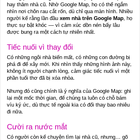
hay thăm nhà cũ. Nhờ Google Map, họ có thể ngắm
nhìn nơi chôn rau cắt rốn, dù chỉ qua màn hình. Nhiều
người kể rằng lần đầu
xem nhà trên Google Map
, họ
thực sự bật khóc — vì cảm xúc dồn nén bấy lâu
được bung ra một cách tự nhiên nhất.
Tiếc nuối vì thay đổi
Có những ngôi nhà biến mất, có những con đường bị
phá đi để xây mới. Khi nhìn thấy những hình ảnh này,
không ít người chạnh lòng, cảm giác tiếc nuối vì một
phần tuổi thơ đã bị xóa nhòa.
Nhưng đó cũng chính là ý nghĩa của Google Map: ghi
lại một mốc thời gian, để chúng ta luôn có chỗ bám
víu ký ức, dù thực tế ngoài kia có đổi thay bao nhiêu
đi nữa.
Cười ra nước mắt
Có người còn kể chuyện tìm lại nhà cũ, nhưng… gõ