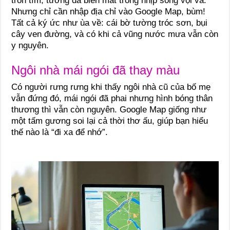
trốn tìm, tưởng đã biến mất trong nhịp sống vội vã.
Nhưng chỉ cần nhập địa chỉ vào Google Map, bùm!
Tất cả ký ức như ùa về: cái bờ tường tróc sơn, bụi
cây ven đường, và có khi cả vũng nước mưa vẫn còn
y nguyên.
Ngôi nhà mái ngói đã thay màu
Có người rưng rưng khi thấy ngôi nhà cũ của bố mẹ
vẫn đứng đó, mái ngói đã phai nhưng hình bóng thân
thương thì vẫn còn nguyên. Google Map giống như
một tấm gương soi lại cả thời thơ ấu, giúp bạn hiểu
thế nào là “đi xa để nhớ”.