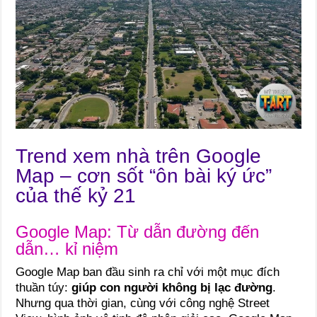
Trend xem nhà trên Google
Map – cơn sốt “ôn bài ký ức”
của thế kỷ 21
Google Map: Từ dẫn đường đến
dẫn… kỉ niệm
Google Map ban đầu sinh ra chỉ với một mục đích
thuần túy:
giúp con người không bị lạc đường
.
Nhưng qua thời gian, cùng với công nghệ Street