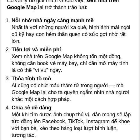
Có vài lý do giải thích vì sao việc
xem nhà trên
Google Map
lại trở thành trào lưu:
Nỗi nhớ nhà ngày càng mạnh mẽ
Nhất là với những người xa quê, hình ảnh mái ngói
cũ kỹ hay con hẻm thân quen có sức gợi nhớ rất
lớn.
Tiện lợi và miễn phí
Xem nhà trên Google Map không tốn một đồng,
không cần book vé máy bay, chỉ cần mở máy tính
là có thể “vi vu” ngay.
Thỏa tính tò mò
Ai cũng có chút máu thám tử trong người — mà
Google Map lại cho ta quyền ngắm nhìn nhà người
khác một cách hợp pháp.
Chia sẻ dễ dàng
Một khi tìm được ảnh chụp thú vị, dân mạng sẽ lập
tức đăng lên Facebook, TikTok, Instagram để khoe
với bạn bè, kéo theo hàng loạt lượt bình luận,
tương tác.