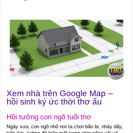
Xem nhà trên Google Map –
hồi sinh ký ức thời thơ ấu
Hồi tưởng con ngõ tuổi thơ
Ngày xưa, con ngõ nhỏ nơi ta chơi bắn bi, nhảy dây,