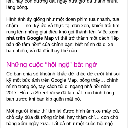
lên, hay con đường đất ngày xưa giờ đã thành nhựa
láng bóng.
Hình ảnh ấy giống như một đoạn phim tua nhanh, tua
chậm — nơi ký ức và thực tại đan xen, khiến trái tim
rung lên những giai điệu khó gọi thành tên. Việc
xem
nhà trên Google Map
vì thế trở thành một cách “lập
bản đồ tâm hồn” của chính bạn: biết mình đã đi xa
bao nhiêu, và đã đổi thay thế nào.
Những cuộc “hội ngộ” bất ngờ
Có bạn chia sẻ khoảnh khắc dở khóc dở cười khi soi
kỹ một bức ảnh trên Google Map, bỗng thấy… chính
mình trong đó, tay xách túi đi ngang nhà hồi năm
2017. Hóa ra Street View đã kịp bắt trọn hình bóng
bạn trước khi bạn kịp quên mất nó.
Một người khác thì tìm lại được hình ảnh xe máy cũ,
chỗ cây dừa đã trồng từ bé, hay thậm chí… con chó
hàng xóm ngày xưa. Tất cả như một cuộc hội ngộ