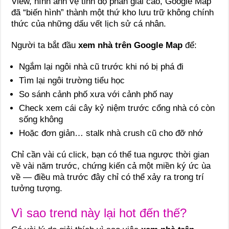
View, hình ảnh vệ tinh độ phân giải cao, Google Map
đã “biến hình” thành một thứ kho lưu trữ không chính
thức của những dấu vết lịch sử cá nhân.
Người ta bắt đầu
xem nhà trên Google Map
để:
Ngắm lại ngôi nhà cũ trước khi nó bị phá đi
Tìm lại ngôi trường tiểu học
So sánh cảnh phố xưa với cảnh phố nay
Check xem cái cây kỷ niệm trước cổng nhà có còn
sống không
Hoặc đơn giản… stalk nhà crush cũ cho đỡ nhớ
Chỉ cần vài cú click, bạn có thể tua ngược thời gian
về vài năm trước, chứng kiến cả một miền ký ức ùa
về — điều mà trước đây chỉ có thể xảy ra trong trí
tưởng tượng.
Vì sao trend này lại hot đến thế?