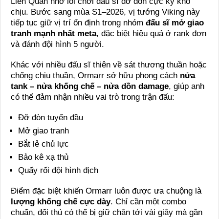
Liên Quân nhờ lối chơi đấu sĩ đỡ đòn cực kỳ khó
chịu. Bước sang mùa S1–2026, vị tướng Viking này
tiếp tục giữ vị trí ổn định trong nhóm
đấu sĩ mở giao
tranh mạnh nhất meta
, đặc biệt hiệu quả ở rank đơn
và đánh đội hình 5 người.
Khác với nhiều đấu sĩ thiên về sát thương thuần hoặc
chống chịu thuần, Ormarr sở hữu phong cách
nửa
tank – nửa khống chế – nửa dồn damage
, giúp anh
có thể đảm nhận nhiều vai trò trong trận đấu:
Đỡ đòn tuyến đầu
Mở giao tranh
Bắt lẻ chủ lực
Bảo kê xạ thủ
Quấy rối đội hình địch
Điểm đặc biệt khiến Ormarr luôn được ưa chuộng là
lượng khống chế cực dày
. Chỉ cần một combo
chuẩn, đối thủ có thể bị giữ chân tới vài giây mà gần