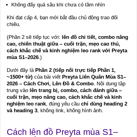
Không đẩy quá sâu khi chưa có tầm nhìn
Khi đạt cấp 4, bạn mới bắt đầu chủ động trao đổi
chiêu.
(Phần 2 sẽ tiếp tục với:
lên đồ chi tiết, combo nâng
cao, chiến thuật giữa – cuối trận, mẹo cao thủ,
cách khắc chế và kinh nghiệm leo rank với Preyta
mùa S1–2026
.)
Dưới đây là
Phần 2 (tiếp nối trực tiếp Phần 1,
~1500+ từ)
của bài viết
Preyta Liên Quân Mùa S1–
2026 – Cách Chơi, Lên Đồ & Combo
. Nội dung tập
trung vào
lên trang bị, combo, cách đánh giữa –
cuối trận, mẹo nâng cao, cách khắc chế và kinh
nghiệm leo rank
, đúng yêu cầu
chỉ dùng heading 2
và heading 3
, không link, không hình ảnh.
Cách lên đồ Preyta mùa S1–