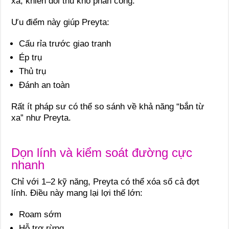
xa, khiến đối thủ khó phản công.
Ưu điểm này giúp Preyta:
Cấu rỉa trước giao tranh
Ép trụ
Thủ trụ
Đánh an toàn
Rất ít pháp sư có thể so sánh về khả năng “bắn từ
xa” như Preyta.
Dọn lính và kiểm soát đường cực
nhanh
Chỉ với 1–2 kỹ năng, Preyta có thể xóa sổ cả đợt
lính. Điều này mang lại lợi thế lớn:
Roam sớm
Hỗ trợ rừng