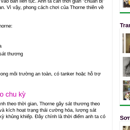
vào bắn liên tục. Anh ta cần thời gian “chuẩn bị”
ạn. Vì vậy, phong cách chơi của Thorne thiên về
Tra
horne:
a
sát thương
ong môi trường an toàn, có tanker hoặc hỗ trợ
o chu kỳ
nh theo thời gian, Thorne gây sát thương theo
 và kích hoạt trạng thái cường hóa, lượng sát
kỳ khủng khiếp. Đây chính là thời điểm anh ta có
Sơn