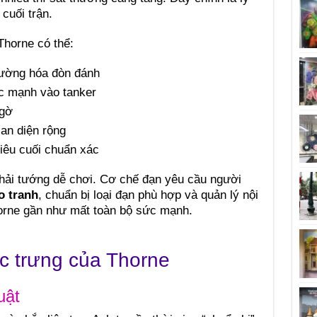
cuối trận.
Thorne có thể:
ường hóa đòn đánh
c mạnh vào tanker
ngờ
lan diện rộng
iêu cuối chuẩn xác
 phải tướng dễ chơi. Cơ chế đạn yêu cầu người
o tranh
, chuẩn bị loại đạn phù hợp và quản lý nội
horne gần như mất toàn bộ sức mạnh.
c trưng của Thorne
uật