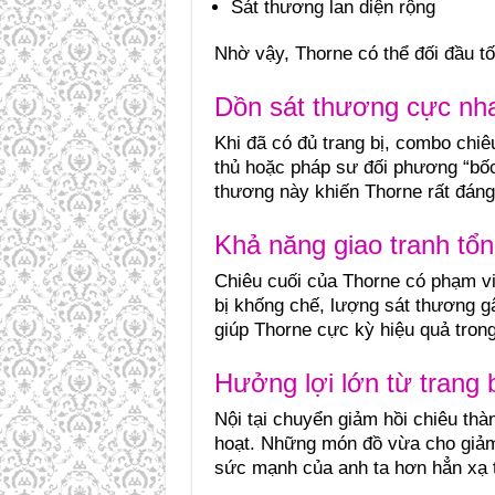
Sát thương lan diện rộng
Nhờ vậy, Thorne có thể đối đầu tố
Dồn sát thương cực nh
Khi đã có đủ trang bị, combo chiê
thủ hoặc pháp sư đối phương “bốc 
thương này khiến Thorne rất đáng 
Khả năng giao tranh tổ
Chiêu cuối của Thorne có phạm v
bị khống chế, lượng sát thương g
giúp Thorne cực kỳ hiệu quả tron
Hưởng lợi lớn từ trang b
Nội tại chuyển giảm hồi chiêu thà
hoạt. Những món đồ vừa cho giảm 
sức mạnh của anh ta hơn hẳn xạ 