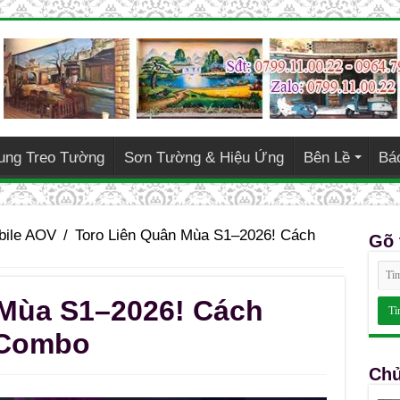
ung Treo Tường
Sơn Tường & Hiệu Ứng
Bên Lề
Bá
bile AOV
/
Toro Liên Quân Mùa S1–2026! Cách
Gõ 
 Mùa S1–2026! Cách
 Combo
Chủ