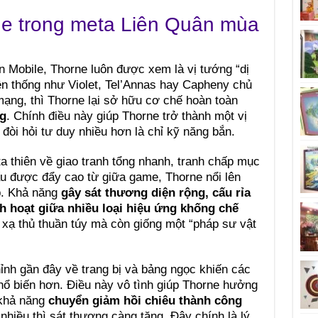
e trong meta Liên Quân mùa
n Mobile, Thorne luôn được xem là vị tướng “dị
ền thống như Violet, Tel’Annas hay Capheny chủ
mạng, thì Thorne lại sở hữu cơ chế hoàn toàn
ng
. Chính điều này giúp Thorne trở thành một vị
đòi hỏi tư duy nhiều hơn là chỉ kỹ năng bắn.
thiên về giao tranh tổng nhanh, tranh chấp mục
 đấu được đẩy cao từ giữa game, Thorne nổi lên
p. Khả năng
gây sát thương diện rộng, cấu rỉa
 hoạt giữa nhiều loại hiệu ứng khống chế
ò xạ thủ thuần túy mà còn giống một “pháp sư vật
ỉnh gần đây về trang bị và bảng ngọc khiến các
hổ biến hơn. Điều này vô tình giúp Thorne hưởng
ó khả năng
chuyển giảm hồi chiêu thành công
 nhiều thì sát thương càng tăng. Đây chính là lý