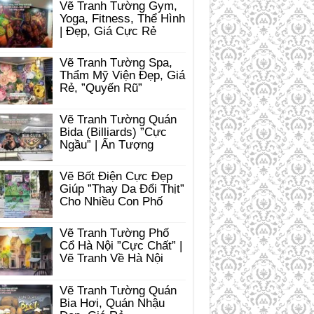
Vẽ Tranh Tường Gym,
Yoga, Fitness, Thể Hình
| Đẹp, Giá Cực Rẻ
Vẽ Tranh Tường Spa,
Thẩm Mỹ Viện Đẹp, Giá
Rẻ, ”Quyến Rũ”
Vẽ Tranh Tường Quán
Bida (Billiards) ”Cực
Ngầu” | Ấn Tượng
Vẽ Bốt Điện Cực Đẹp
Giúp ”Thay Da Đổi Thịt”
Cho Nhiều Con Phố
Vẽ Tranh Tường Phố
Cổ Hà Nội ”Cực Chất” |
Vẽ Tranh Về Hà Nội
Vẽ Tranh Tường Quán
Bia Hơi, Quán Nhậu