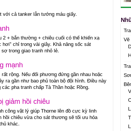
t với cả tanker lẫn tướng máu giấy.
Nhữ
anh
Tr
u 2 + bắn thường + chiêu cuối có thể khiến xạ
Vẽ
hơi” chỉ trong vài giây. Khả năng sốc sát
D
sợ trong giao tranh nhỏ lẻ.
H
ng mạnh
Tra
i rất rộng. Nếu đối phương đứng gần nhau hoặc
Sơ
ây ra gần như bao phủ toàn bộ đội hình. Điều này
Bê
g các pha tranh chấp Tà Thần hoặc Rồng.
V
C
ị giảm hồi chiêu
L
nh công vật lý giúp Thorne lên đồ cực kỳ linh
hồi chiêu vừa cho sát thương sẽ tối ưu hóa
T
thủ khác.
L