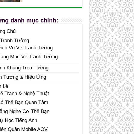
ng danh mục chính:
ang Chủ
 Tranh Tường
ịch Vụ Vẽ Tranh Tường
ạng Mục Vẽ Tranh Tường
nh Khung Treo Tường
n Tường & Hiệu Ứng
n Lề
ẽ Tranh & Nghệ Thuật
ó Thể Bạn Quan Tâm
ắng Nghe Cơ Thể Bạn
ự Học Tiếng Anh
iên Quân Mobile AOV