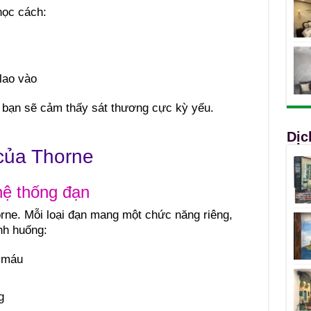
học cách:
lao vào
, bạn sẽ cảm thấy sát thương cực kỳ yếu.
Dịc
của Thorne
hệ thống đạn
orne. Mỗi loại đạn mang một chức năng riêng,
ình huống:
 máu
g