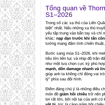
Tổng quan về Thorn
S1–2026
Trong số các xạ thủ của Liên Quâ
biệt” nhất. Nếu những xạ thủ truy
yếu tập trung vào bắn tay và chí 
khác:
nạp đạn trước khi tấn cô
tướng mang đậm tính chiến thuật, 
Bước sang mùa S1–2026, khi meta 
tiêu lớn liên tục và nhịp độ trận
như một lựa chọn cực kỳ phù hợ
mạnh, dồn damage nhanh và linh
giúp anh ta không chỉ đóng vai tr
lý” phía sau đội hình.
Điểm đáng chú ý là những điều ch
món đồ
giảm hồi chiêu
trở nên p
lợi rất lớn, bởi nội tại của anh c
vật lý
, tức là càng giảm hồi chiêu