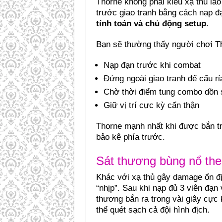
Thorne không phải kiểu xạ thủ lao 
trước giao tranh bằng cách nạp đ
tính toán và chủ động setup
.
Bạn sẽ thường thấy người chơi T
Nạp đạn trước khi combat
Đứng ngoài giao tranh để cấu rỉ
Chờ thời điểm tung combo dồn 
Giữ vị trí cực kỳ cẩn thận
Thorne mạnh nhất khi được bắn tr
bảo kê phía trước.
Sát thương bùng nổ the
Khác với xạ thủ gây damage ổn đị
“nhịp”. Sau khi nạp đủ 3 viên đạn
thương bắn ra trong vài giây cực 
thể quét sạch cả đội hình địch.