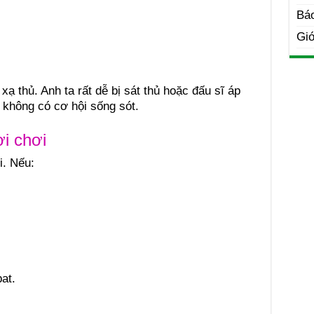
Bá
Giớ
ạ thủ. Anh ta rất dễ bị sát thủ hoặc đấu sĩ áp
 không có cơ hội sống sót.
i chơi
. Nếu:
at.