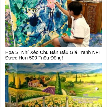
Họa Sĩ Nhí Xèo Chu Bán Đấu Giá Tranh NFT
Được Hơn 500 Triệu Đồng!